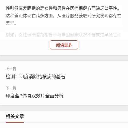
性别健康差距指的是女性和男性在医疗保健方面缺乏公平性。
这种差距体现在诸多方面，从医疗服务获取到研究发现都存在
差异。
例如，女性健康差距相当于每年因健康状况不佳或过早死亡而
损失7500万年的生命。如果能够消除这一差距，全球39亿女性
阅读更多
每年就能多享受7天的健康生活，或一生平均增加500天。
这一差距也会带来经济后果。例如，根据麦肯锡公司的统计，
2020年，除肿瘤学以外，仅有1%的医疗保健研究和创新资金
检测：印度消除结核病的基石
投入到女性特有疾病的治疗中。但根据同一项研究，世界妇女
论坛和麦肯锡全球健康研究所预测，每投资1美元用于女性健
康，就能带来约3美元的经济增长。
印度蓝P伟哥双效片全面分析
《缩小女性健康差距：改善生活和经济的1万亿美元机遇》报
告指出，到2040年，缩小这一差距甚至可能通过减少过早死亡
相关文章
和健康问题，以及提高女性对经济和社会的贡献能力，为全球