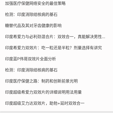
经济带来1万亿美元的增长。
加强医疗保健网络安全的最佳策略
性别健康差距逐渐显现
检测：印度消除结核病的基石
一项新研究揭示，医生在对待男性和女性的疼痛问题上存在差
糖替代品及其对牙齿健康的影响
异。研究发现，女性入院时接受疼痛评估的可能性比男性低1
0%。此外，女性就诊等待时间比男性长约半小时，且获得止
印度希爱力与必利劲混合片：双效合一，真能解决男性难题？
痛药物的可能性也更低。
印度希爱力双效片：吃一粒还是半粒？剂量选择有讲究
该研究的合著者亚历克斯·吉列尔斯-希勒尔将这种差异归因于
印度蓝P伟哥双效片全面分析
长期存在的、未受挑战的偏见：“人们认为女性在抱怨疼痛时
会夸大其词或歇斯底里，而男性则被认为更加坚忍，”他告
检测：印度消除结核病的基石
诉
《自然》杂志
。
印度医疗保健之路：制药和创新前景光明
2019 年，一项针对丹麦近 700 万人的研究发现，女性被诊断
出患有数百种健康问题时，平均比男性年长 4 岁。
印度超级希爱力双效片的详细说明用法用量
糖尿病的诊断是在四年半之后，而女性癌症的诊断则是在平均
印度超级艾力达双效片，助勃+延时双效合一
两年半之后。