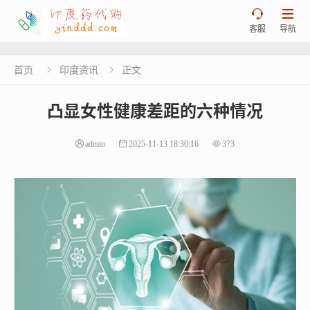


客服
导航
首页
印度资讯
正文


凸显女性健康差距的六种情况
admin
2025-11-13 18:30:16
373